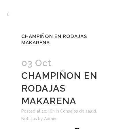
CHAMPIÑON EN RODAJAS
MAKARENA
03 Oct
CHAMPIÑON EN
RODAJAS
MAKARENA
Posted at 10:46h
in
Consejos de salud
,
Noticias
by
Admin