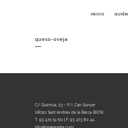
INICIO
QUIÉN
queso-oveja
C/ Química, 23 – P. I. Can Sunyer
08740 Sant Andreu de la Barca (BCN)
T. 93 470 51 60 | F. 93 473 80 44
info@makapeha.com