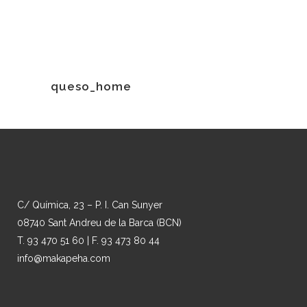
queso_home
C/ Química, 23 – P. I. Can Sunyer
08740 Sant Andreu de la Barca (BCN)
T. 93 470 51 60 | F. 93 473 80 44
info@makapeha.com